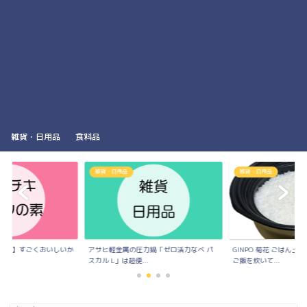
雑貨・日用品
食料品
雑貨・日用品
雑貨・日用品
力鍋「ゼロ活力なべ パ
GINPO 菊花 ごはん土鍋で本当においしい
25年使っているシーガ
.
ご飯を炊いて...
のステンレスラン...