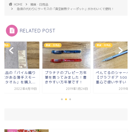
HOME
雑貨・日用品
急須の代わりにサーモスの「真空断熱ティーポット」がかわいくて便利！
RELATED POST
・日用品
雑貨・日用品
雑貨・日用品
ラチナのプレピー万年
ぺんてるのシャーペン！
無印良品の「パイル
を買ってみました！書
【グラフギア 500】が低
その次がある薄手ス
やすい万年筆です！
重心で使いやすい！
ルバスタオル」を購入.
2019年1月24日
2019年6月7日
2022年4