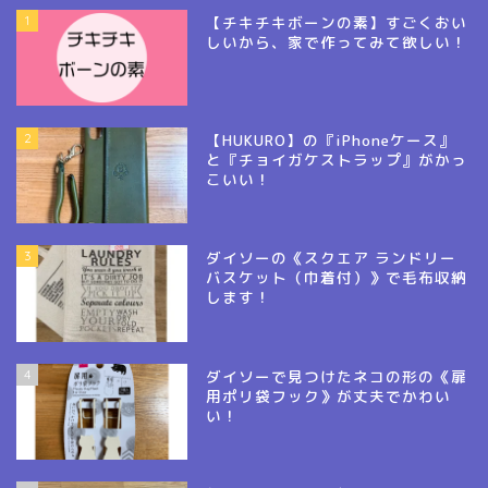
1
【チキチキボーンの素】すごくおい
しいから、家で作ってみて欲しい！
2
【HUKURO】の『iPhoneケース』
と『チョイガケストラップ』がかっ
こいい！
3
ダイソーの《スクエア ランドリー
バスケット（巾着付）》で毛布収納
します！
4
ダイソーで見つけたネコの形の《扉
用ポリ袋フック》が丈夫でかわい
い！