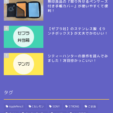
5
無印良品の『取り外せるペンケース
付き手帳カバー』が使いやすくて便
利！
6
【ゼブラ社】のステンレス製 《ラ
ンチボックス》が丈夫でかわいい！
7
シティーハンターの原作を読んでみ
ました！冴羽獠かっこいい！
タグ
ApplePencil
C＆レモン
SONY
STRONG
ごま油