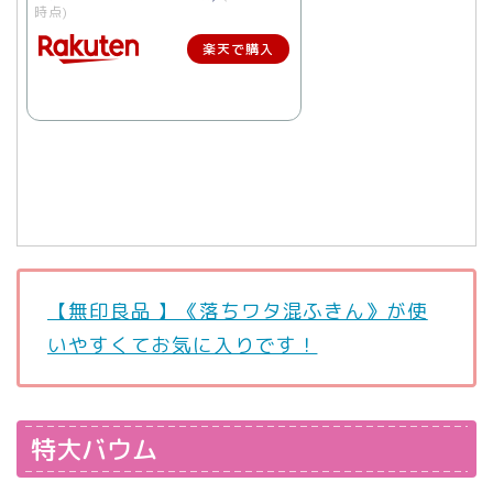
時点)
楽天で購入
【無印良品 】《落ちワタ混ふきん》が使
いやすくてお気に入りです！
特大バウム