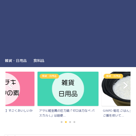
雑貨・日用品
食料品
雑貨・日用品
雑貨・日用品
雑貨・
サヒ軽金属の圧力鍋「ゼロ活力なべ パ
GINPO 菊花 ごはん土鍋で本当においしい
25年使
カル L」は超便...
ご飯を炊いて...
のステン