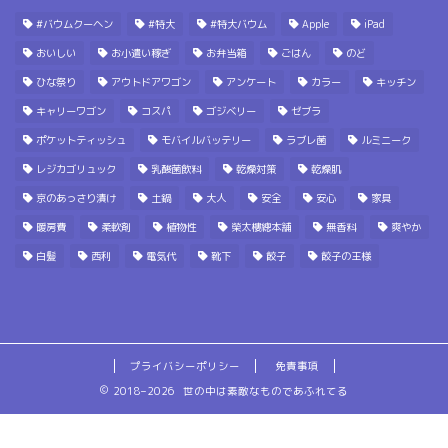
#バウムクーヘン
#特大
#特大バウム
Apple
iPad
おいしい
お小遣い稼ぎ
お弁当箱
ごはん
のど
ひな祭り
アウトドアワゴン
アンケート
カラー
キッチン
キャリーワゴン
コスパ
ゴジベリー
ゼブラ
ポケットティッシュ
モバイルバッテリー
ラブレ菌
ルミニーク
レジカゴリュック
乳酸菌飲料
乾燥対策
乾燥肌
京のあっさり漬け
土鍋
大人
安全
安心
家具
暖房費
柔軟剤
植物性
榮太樓總本舗
無香料
爽やか
白髪
西利
電気代
靴下
餃子
餃子の王様
プライバシーポリシー
免責事項
2018–2026 世の中は素敵なものであふれてる