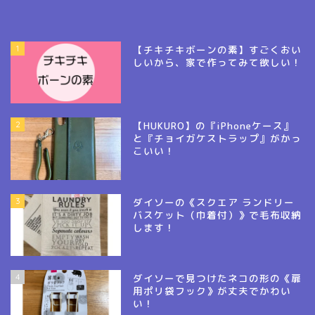
1
【チキチキボーンの素】すごくおい
しいから、家で作ってみて欲しい！
2
【HUKURO】の『iPhoneケース』
と『チョイガケストラップ』がかっ
こいい！
3
ダイソーの《スクエア ランドリー
バスケット（巾着付）》で毛布収納
します！
4
ダイソーで見つけたネコの形の《扉
用ポリ袋フック》が丈夫でかわい
い！