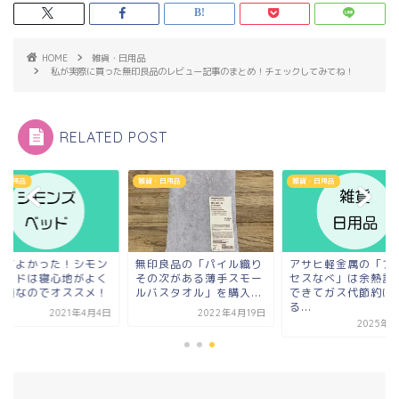
HOME
雑貨・日用品
私が実際に買った無印良品のレビュー記事のまとめ！チェックしてみてね！
RELATED POST
雑貨・日用品
雑貨・日用品
かった！シモン
無印良品の「パイル織り
アサヒ軽金属の「プリン
は寝心地がよく
その次がある薄手スモー
セスなべ」は余熱調理が
のでオススメ！
ルバスタオル」を購入...
できてガス代節約にな
る...
2021年4月4日
2022年4月19日
2025年7月6日