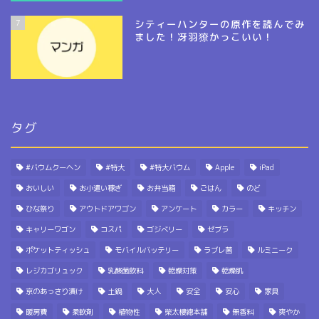
7
シティーハンターの原作を読んでみ
ました！冴羽獠かっこいい！
タグ
#バウムクーヘン
#特大
#特大バウム
Apple
iPad
おいしい
お小遣い稼ぎ
お弁当箱
ごはん
のど
ひな祭り
アウトドアワゴン
アンケート
カラー
キッチン
キャリーワゴン
コスパ
ゴジベリー
ゼブラ
ポケットティッシュ
モバイルバッテリー
ラブレ菌
ルミニーク
レジカゴリュック
乳酸菌飲料
乾燥対策
乾燥肌
京のあっさり漬け
土鍋
大人
安全
安心
家具
暖房費
柔軟剤
植物性
榮太樓總本舗
無香料
爽やか