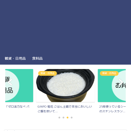
雑貨・日用品
食料品
雑貨・日用品
雑貨・日用品
力鍋「ゼロ活力なべ パ
GINPO 菊花 ごはん土鍋で本当においしい
25年使っているシーガ
.
ご飯を炊いて...
のステンレスラン...