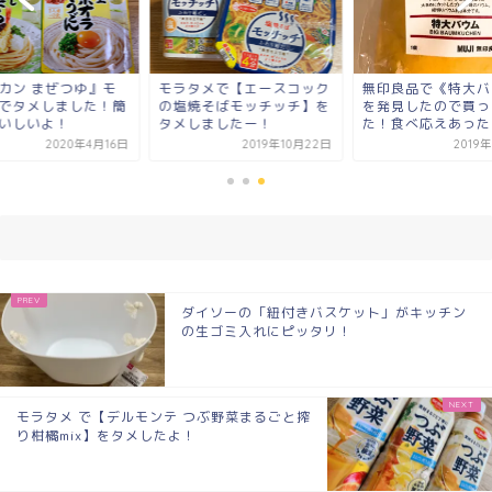
カン まぜつゆ』モ
モラタメで【エースコック
無印良品で《特大バ
でタメしました！簡
の塩焼そばモッチッチ】を
を発見したので買っ
いしいよ！
タメしましたー！
た！食べ応えあったよ
2020年4月16日
2019年10月22日
2019
ダイソーの「紐付きバスケット」がキッチン
の生ゴミ入れにピッタリ！
モラタメ で【デルモンテ つぶ野菜まるごと搾
り柑橘mix】をタメしたよ！