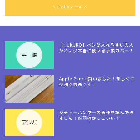
＼ Follow me ／
【HUKURO】ペンが入れやすい大人
かわいい本当に使える手帳カバー！
Apple Pencil買いました！楽しくて
便利で最高です！
シティーハンターの原作を読んでみ
ました！冴羽獠かっこいい！