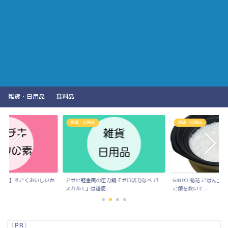
雑貨・日用品
食料品
雑貨・日用品
雑貨・日用品
の素】すごくおいしいか
アサヒ軽金属の圧力鍋「ゼロ活力なべ パ
GINPO 菊花 ごはん
..
スカル L」は超便...
ご飯を炊いて...
〈PR〉
