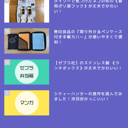
4
ダイソーで見つけたネコの形の《扉
用ポリ袋フック》が丈夫でかわい
い！
5
無印良品の『取り外せるペンケース
付き手帳カバー』が使いやすくて便
利！
6
【ゼブラ社】のステンレス製 《ラ
ンチボックス》が丈夫でかわいい！
7
シティーハンターの原作を読んでみ
ました！冴羽獠かっこいい！