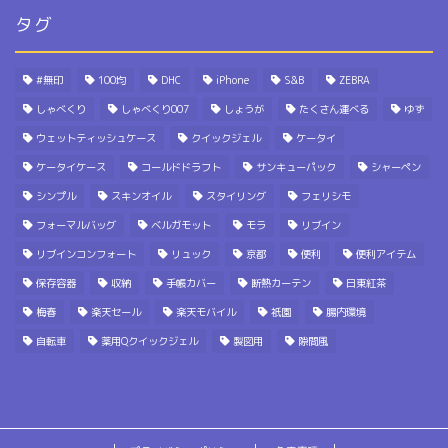
タグ
#無印
100均
DHC
iPhone
S&B
ZEBRA
しゃべくり
しゃべくり007
しょうが
たくさん運べる
ゆず
ウェットティッシュケース
クイックジェル
ケータイ
ケータイケース
コールドドラフト
サンキューパック
シャーペン
シンプル
スキンオイル
スタイリング
フェリシモ
フォーマルバッグ
ベルガモット
モラ
リブイン
リブインコンフォート
リュック
京都
便利
便利アイテム
保存容器
収納
手帳カバー
断熱カーテン
日東紅茶
梅春
楽天セール
楽天モバイル
祇園
腸内環境
自転車
薬用Qクイックジェル
製図用
隙間風