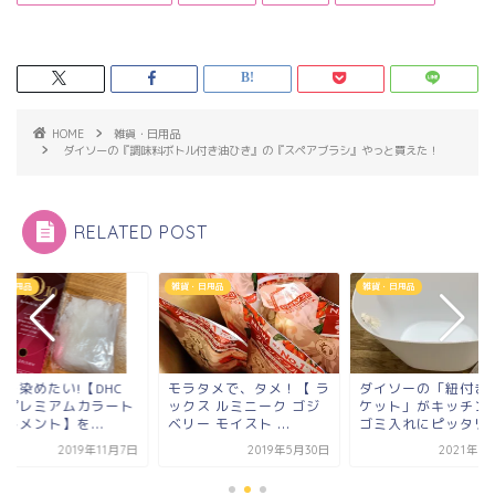
HOME
雑貨・日用品
ダイソーの『調味料ボトル付き油ひき』の『スペアブラシ』やっと買えた！
RELATED POST
・日用品
雑貨・日用品
雑貨・日用品
髪を染めたい!【DHC
モラタメで、タメ！【 ラ
ダイソーの「紐付き
10プレミアムカラート
ックス ルミニーク ゴジ
ケット」がキッチン
トメント】を...
ベリー モイスト ...
ゴミ入れにピッタリ
2019年11月7日
2019年5月30日
2021年6