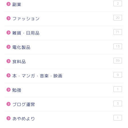
2
副業
20
ファッション
71
雑貨・日用品
13
電化製品
39
食料品
9
本・マンガ・音楽・映画
1
勉強
3
ブログ運営
1
あやめより