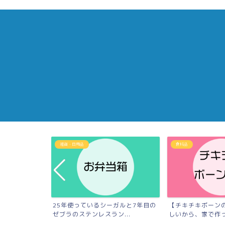
雑貨・日用品
食料品
ん土鍋で本当にお
25年使っているシーガルと7年目の
【チキチキボーン
.
ゼブラのステンレスラン...
しいから、家で作って