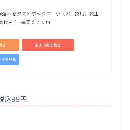
が選べるダストボックス・小（20L袋用）袋止
奥行４１×高さ３７ｃｍ
で見る
楽天市場で見る
ピングで見る
税込99円