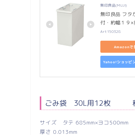
無印良品(MUJI)
無印良品 フタ
付・約幅１９×
Art150328
Amazon
Yahoo!ショッ
ごみ袋 30L用12枚 
サイズ タテ 685mm×ヨコ500mm
厚さ 0.013mm