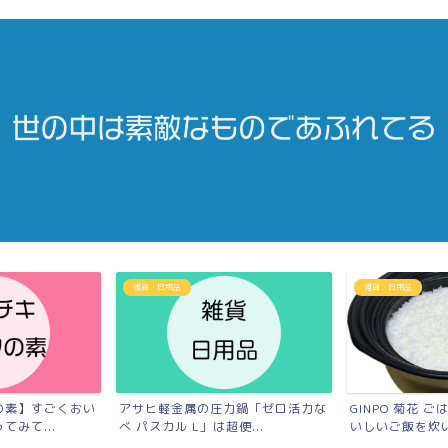
雑貨・日用品
雑貨・日用品
の素】すごくおい
アサヒ軽金属の圧力鍋「ゼロ活力な
GINPO 菊花 
みて...
べ パスカル L」は超便...
いしいご飯を炊いて