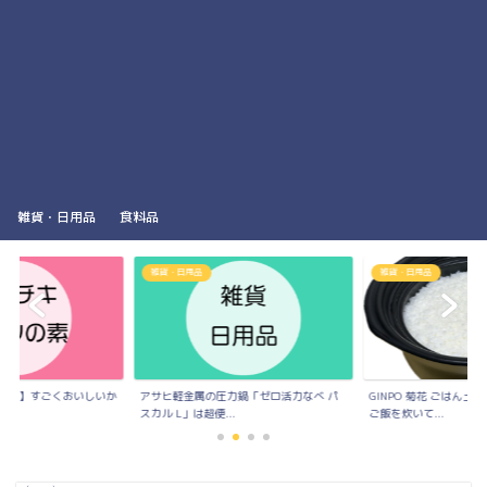
雑貨・日用品
食料品
雑貨・日用品
雑貨・日用品
の素】すごくおいしいか
アサヒ軽金属の圧力鍋「ゼロ活力なべ パ
GINPO 菊花 ごはん
..
スカル L」は超便...
ご飯を炊いて...