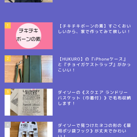
1
【チキチキボーンの素】すごくおい
しいから、家で作ってみて欲しい！
2
【HUKURO】の『iPhoneケース』
と『チョイガケストラップ』がかっ
こいい！
3
ダイソーの《スクエア ランドリー
バスケット（巾着付）》で毛布収納
します！
4
ダイソーで見つけたネコの形の《扉
用ポリ袋フック》が丈夫でかわい
い！