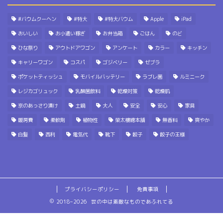
#バウムクーヘン
#特大
#特大バウム
Apple
iPad
おいしい
お小遣い稼ぎ
お弁当箱
ごはん
のど
ひな祭り
アウトドアワゴン
アンケート
カラー
キッチン
キャリーワゴン
コスパ
ゴジベリー
ゼブラ
ポケットティッシュ
モバイルバッテリー
ラブレ菌
ルミニーク
レジカゴリュック
乳酸菌飲料
乾燥対策
乾燥肌
京のあっさり漬け
土鍋
大人
安全
安心
家具
暖房費
柔軟剤
植物性
榮太樓總本舗
無香料
爽やか
白髪
西利
電気代
靴下
餃子
餃子の王様
プライバシーポリシー
免責事項
2018–2026 世の中は素敵なものであふれてる