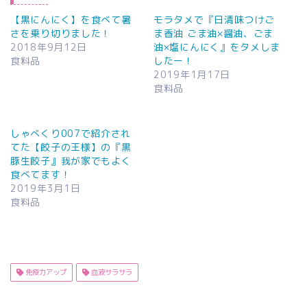
【黒にんにく】を食べて暑
モラタメで『日清味つけご
さを乗り切りました！
ま香油 ごま油×醤油、ごま
2018年9月12日
油×塩にんにく』をタメしま
食料品
したー！
2019年1月17日
食料品
しゃべくり007で紹介され
てた【餃子の王様】の『黒
豚生餃子』我が家でもよく
食べてます！
2019年3月1日
食料品
免疫力アップ
血液サラサラ