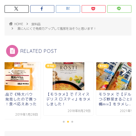
HOME
食料品
黒にんにくで免疫力アップして風邪を治そうと思います！
RELATED POST
品
食料品
食料品
印良品で《特大バウ
【モラタメ】で『スイス
モラタメ で【デルモ
》を発見したので買っ
デリス ロスティ』をタメ
つぶ野菜まるごと搾
みた！食べ応えあった
しました！
橘mix】をタメし...
.
2018年8月29日
2021年9
2019年1月28日