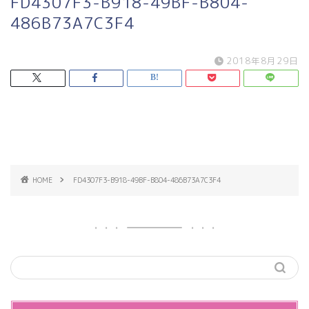
FD4307F3-B918-49BF-B804-
486B73A7C3F4
2018年8月29日
HOME
FD4307F3-B918-49BF-B804-486B73A7C3F4