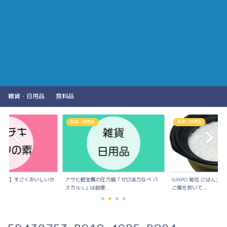
雑貨・日用品
食料品
雑貨・日用品
雑貨・日用品
の素】すごくおいしいか
アサヒ軽金属の圧力鍋「ゼロ活力なべ パ
GINPO 菊花 ごはん
..
スカル L」は超便...
ご飯を炊いて...