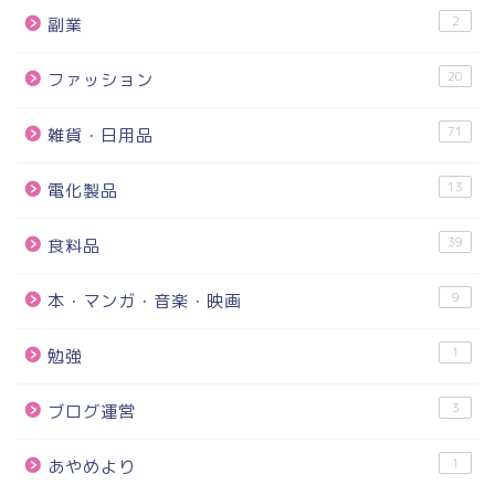
2
副業
20
ファッション
71
雑貨・日用品
13
電化製品
39
食料品
9
本・マンガ・音楽・映画
1
勉強
3
ブログ運営
1
あやめより