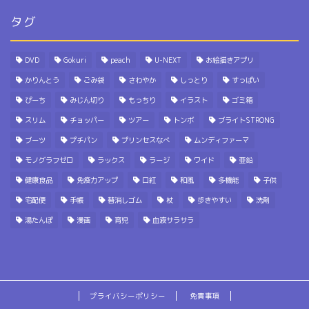
タグ
DVD
Gokuri
peach
U-NEXT
お絵描きアプリ
かりんとう
ごみ袋
さわやか
しっとり
すっぱい
ぴーち
みじん切り
もっちり
イラスト
ゴミ箱
スリム
チョッパー
ツアー
トンボ
ブライトSTRONG
ブーツ
プチパン
プリンセスなべ
ムンディファーマ
モノグラフゼロ
ラックス
ラージ
ワイド
亜鉛
健康食品
免疫力アップ
口紅
和風
多機能
子供
宅配便
手帳
替消しゴム
杖
歩きやすい
洗剤
湯たんぽ
漫画
育児
血液サラサラ
プライバシーポリシー
免責事項