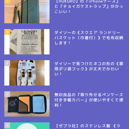
2
【HUKURO】の『iPhoneケース』
と『チョイガケストラップ』がかっ
こいい！
3
ダイソーの《スクエア ランドリー
バスケット（巾着付）》で毛布収納
します！
4
ダイソーで見つけたネコの形の《扉
用ポリ袋フック》が丈夫でかわい
い！
5
無印良品の『取り外せるペンケース
付き手帳カバー』が使いやすくて便
利！
6
【ゼブラ社】のステンレス製 《ラ