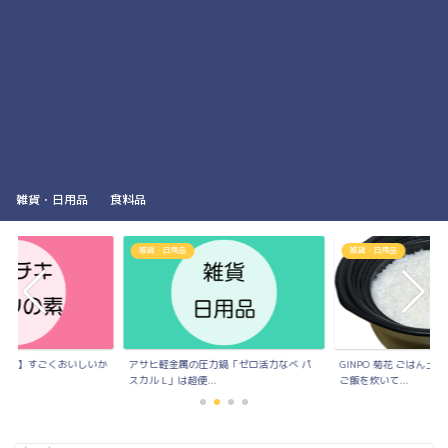
雑貨・日用品
食料品
雑貨・日用品
雑貨・日用品
の素】すごくおいしいか
アサヒ軽金属の圧力鍋「ゼロ活力なべ パ
GINPO 菊花 ごはん
..
スカル L」は超便...
ご飯を炊いて...