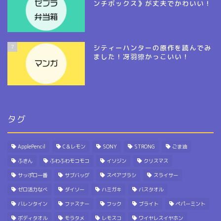
ンチボックス》が丈夫でかわいい！
7
シティーハンターの原作を読んでみ
ました！冴羽獠かっこいい！
タグ
ApplePencil
C＆レモン
SONY
STRONG
ごま油
ふきん
ふわふわモコモコ
イソジン
クリスマス
サッポロ一番
サブバッグ
スペアブラシ
スライサー
ゼロ活力なべ
ダイソー
ハミガキ
バスタオル
バレンタイン
ファスナー
フック
ブライト
ペパーミント
ボディタオル
モラタメ
レモスコ
ワイヤレスイヤホン