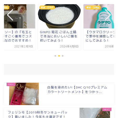
・日用品
雑貨・日用品
雑貨・日用品
ダイソー】の『毛玉と
GINPO 菊花 ごはん土鍋
【ウタマロクリーナ
』がすごく優秀でコス
で本当においしいご飯を
で家中を掃除してキ
最高なのでおすすめ！
炊いてみよう！
にしてみよう！
2021年2月9日
2024年4月8日
2018年9
白髪を染めたい!【DHC Q10プレミアム
カラートリートメント】をつかっ...
フェリシモ【2019秋冬サンキューパッ
ク】買いました！今年も大満足です！