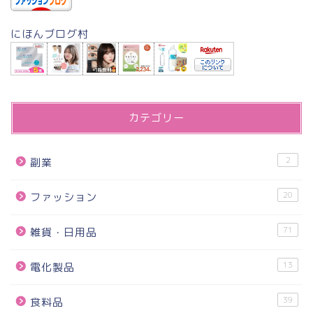
にほんブログ村
カテゴリー
2
副業
20
ファッション
71
雑貨・日用品
13
電化製品
39
食料品