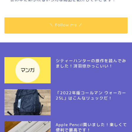
＼ Follow me ／
シティーハンターの原作を読んでみ
ました！冴羽獠かっこいい！
「2022年版コールマン ウォーカー
25L」はこんなリュックだ！
Apple Pencil買いました！楽しくて
便利で最高です！