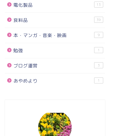
電化製品
13
食料品
39
本・マンガ・音楽・映画
9
勉強
1
ブログ運営
3
あやめより
1