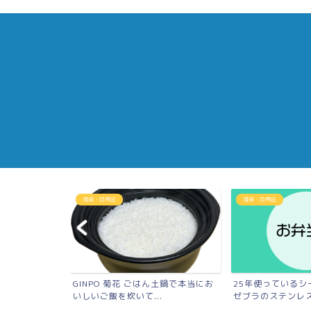
雑貨・日用品
雑貨・日用品
鍋「ゼロ活力な
GINPO 菊花 ごはん土鍋で本当にお
25年使っているシ
..
いしいご飯を炊いて...
ゼブラのステンレスラ