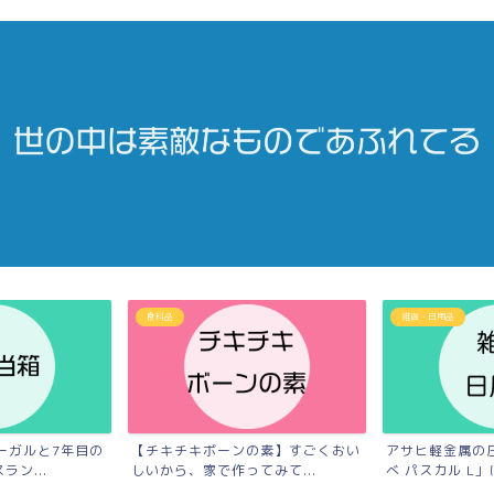
食料品
雑貨・日用品
ーガルと7年目の
【チキチキボーンの素】すごくおい
アサヒ軽金属の
ン...
しいから、家で作ってみて...
べ パスカル L」は