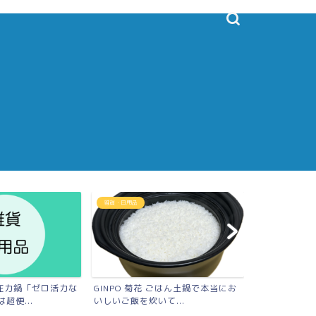
雑貨・日用品
雑貨・日用品
圧力鍋「ゼロ活力な
GINPO 菊花 ごはん土鍋で本当にお
25年使って
超便...
いしいご飯を炊いて...
ゼブラのステン