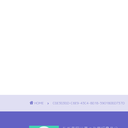
HOME
C8E3838D-C6E9-43C4-B81B-5901B08D737D