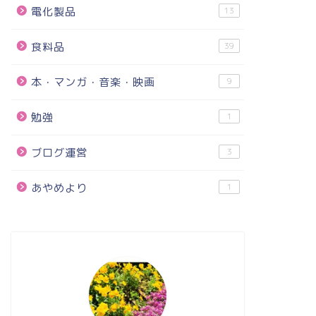
電化製品
13
食料品
39
本・マンガ・音楽・映画
9
勉強
1
ブログ運営
3
あやめより
1