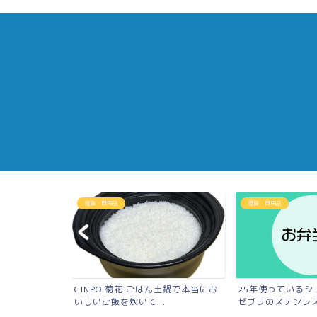
雑貨・日用品
雑貨・日用品
鍋「ゼロ活力な
GINPO 菊花 ごはん土鍋で本当にお
25年使っているシ
..
いしいご飯を炊いて...
ゼブラのステンレスラ