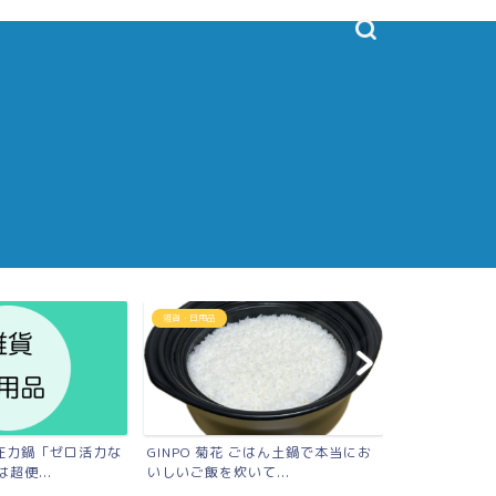
雑貨・日用品
雑貨・日用品
圧力鍋「ゼロ活力な
GINPO 菊花 ごはん土鍋で本当にお
25年使って
超便...
いしいご飯を炊いて...
ゼブラのステン