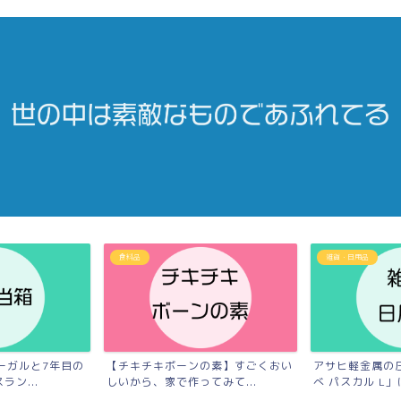
食料品
雑貨・日用品
ーガルと7年目の
【チキチキボーンの素】すごくおい
アサヒ軽金属の
ン...
しいから、家で作ってみて...
べ パスカル L」は