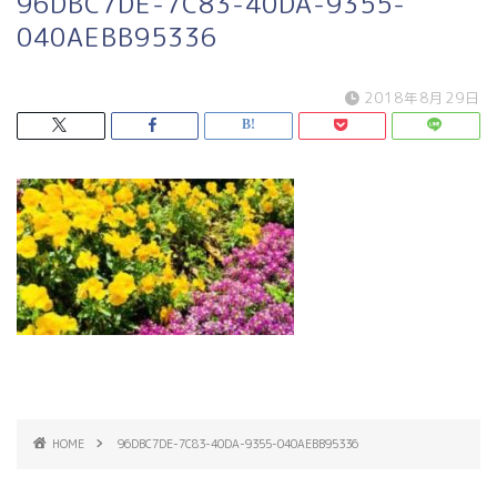
96DBC7DE-7C83-40DA-9355-
040AEBB95336
2018年8月29日
HOME
96DBC7DE-7C83-40DA-9355-040AEBB95336