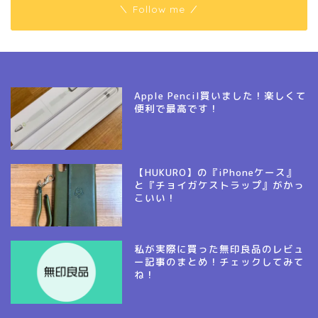
＼ Follow me ／
Apple Pencil買いました！楽しくて
便利で最高です！
【HUKURO】の『iPhoneケース』
と『チョイガケストラップ』がかっ
こいい！
私が実際に買った無印良品のレビュ
ー記事のまとめ！チェックしてみて
ね！