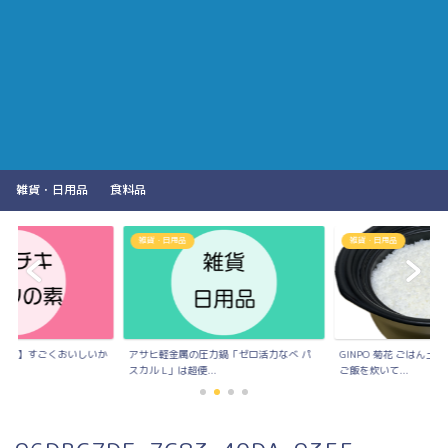
雑貨・日用品
食料品
雑貨・日用品
雑貨・日用品
の素】すごくおいしいか
アサヒ軽金属の圧力鍋「ゼロ活力なべ パ
GINPO 菊花 ごはん
..
スカル L」は超便...
ご飯を炊いて...