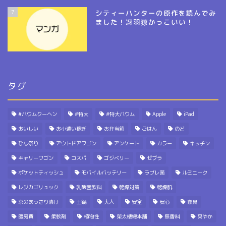
7
シティーハンターの原作を読んでみ
ました！冴羽獠かっこいい！
タグ
#バウムクーヘン
#特大
#特大バウム
Apple
iPad
おいしい
お小遣い稼ぎ
お弁当箱
ごはん
のど
ひな祭り
アウトドアワゴン
アンケート
カラー
キッチン
キャリーワゴン
コスパ
ゴジベリー
ゼブラ
ポケットティッシュ
モバイルバッテリー
ラブレ菌
ルミニーク
レジカゴリュック
乳酸菌飲料
乾燥対策
乾燥肌
京のあっさり漬け
土鍋
大人
安全
安心
家具
暖房費
柔軟剤
植物性
榮太樓總本舗
無香料
爽やか