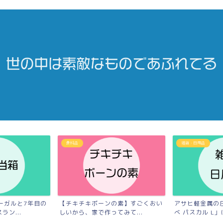
食料品
雑貨・日用品
ーガルと7年目の
【チキチキボーンの素】すごくおい
アサヒ軽金属の
ン...
しいから、家で作ってみて...
べ パスカル L」は