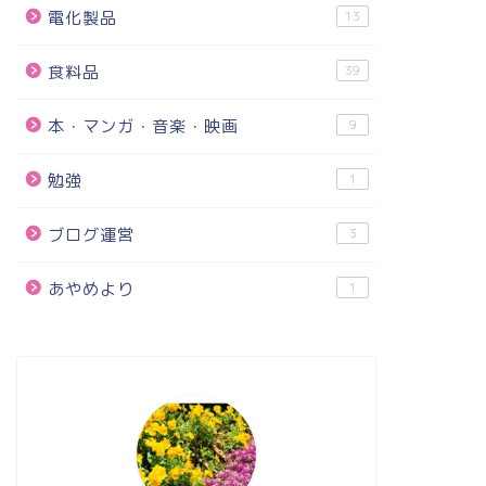
電化製品
13
食料品
39
本・マンガ・音楽・映画
9
勉強
1
ブログ運営
3
あやめより
1