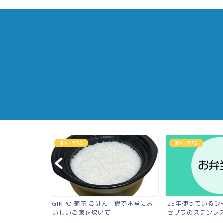
雑貨・日用品
雑貨・日用品
鍋「ゼロ活力な
GINPO 菊花 ごはん土鍋で本当にお
25年使っているシ
..
いしいご飯を炊いて...
ゼブラのステンレスラ