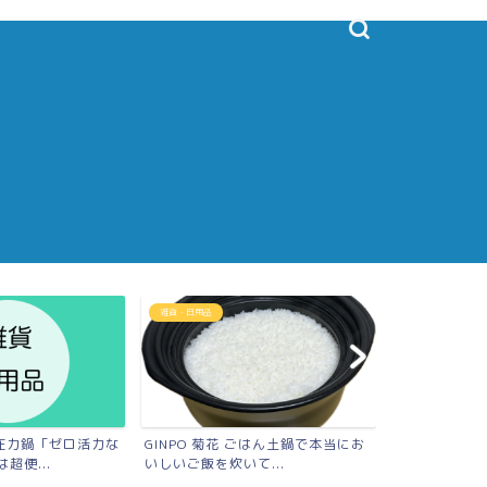
雑貨・日用品
雑貨・日用品
圧力鍋「ゼロ活力な
GINPO 菊花 ごはん土鍋で本当にお
25年使って
超便...
いしいご飯を炊いて...
ゼブラのステン