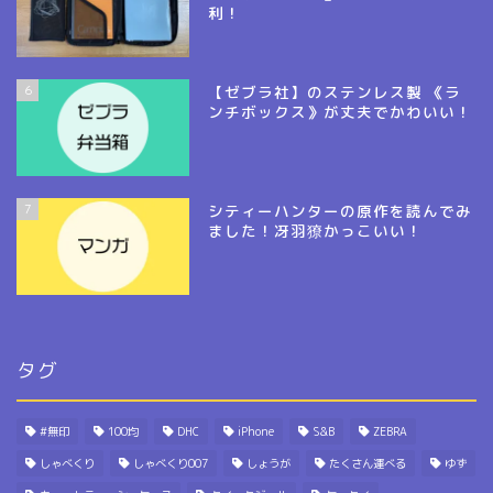
利！
6
【ゼブラ社】のステンレス製 《ラ
ンチボックス》が丈夫でかわいい！
7
シティーハンターの原作を読んでみ
ました！冴羽獠かっこいい！
タグ
#無印
100均
DHC
iPhone
S&B
ZEBRA
しゃべくり
しゃべくり007
しょうが
たくさん運べる
ゆず