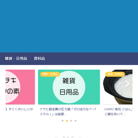
雑貨・日用品
食料品
雑貨・日用品
雑貨・日用品
の素】すごくおいしいか
アサヒ軽金属の圧力鍋「ゼロ活力なべ パ
GINPO 菊花 ごはん
..
スカル L」は超便...
ご飯を炊いて...
― TAG ―