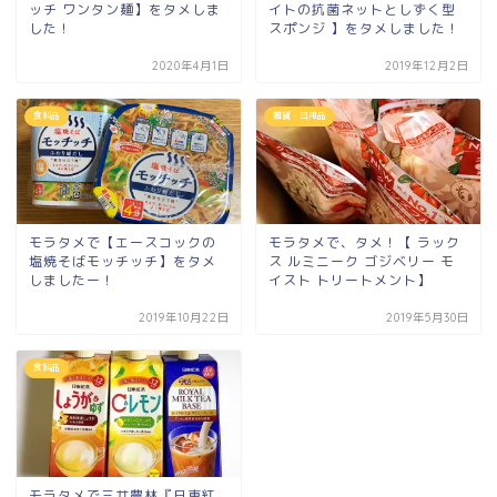
ッチ ワンタン麺】をタメしま
イトの抗菌ネットとしずく型
した！
スポンジ 】をタメしました！
2020年4月1日
2019年12月2日
食料品
雑貨・日用品
モラタメで【エースコックの
モラタメで、タメ！【 ラック
塩焼そばモッチッチ】をタメ
ス ルミニーク ゴジベリー モ
しましたー！
イスト トリートメント】
2019年10月22日
2019年5月30日
食料品
モラタメで三井農林『日東紅