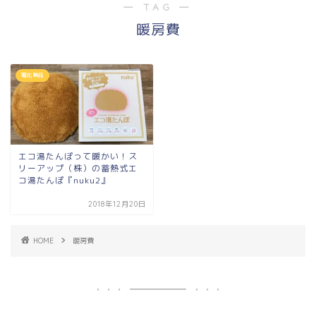
― TAG ―
暖房費
電化製品
エコ湯たんぽって暖かい！ス
リーアップ（株）の蓄熱式エ
コ湯たんぽ『nuku2』
2018年12月20日
HOME
暖房費