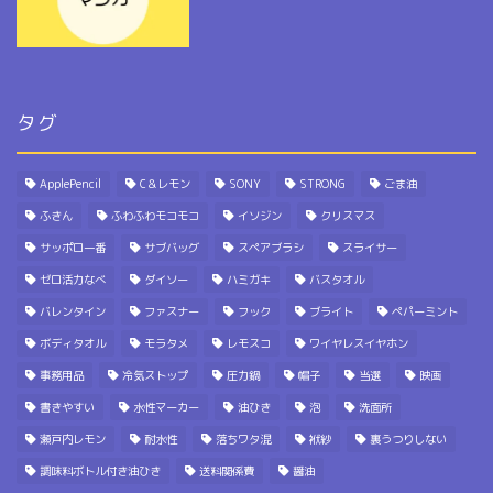
タグ
ApplePencil
C＆レモン
SONY
STRONG
ごま油
ふきん
ふわふわモコモコ
イソジン
クリスマス
サッポロ一番
サブバッグ
スペアブラシ
スライサー
ゼロ活力なべ
ダイソー
ハミガキ
バスタオル
バレンタイン
ファスナー
フック
ブライト
ペパーミント
ボディタオル
モラタメ
レモスコ
ワイヤレスイヤホン
事務用品
冷気ストップ
圧力鍋
帽子
当選
映画
書きやすい
水性マーカー
油ひき
泡
洗面所
瀬戸内レモン
耐水性
落ちワタ混
袱紗
裏うつりしない
調味料ボトル付き油ひき
送料関係費
醤油