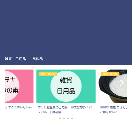
雑貨・日用品
食料品
雑貨・日用品
雑貨・日用品
の素】すごくおいしいか
アサヒ軽金属の圧力鍋「ゼロ活力なべ パ
GINPO 菊花 ごはん
..
スカル L」は超便...
ご飯を炊いて...