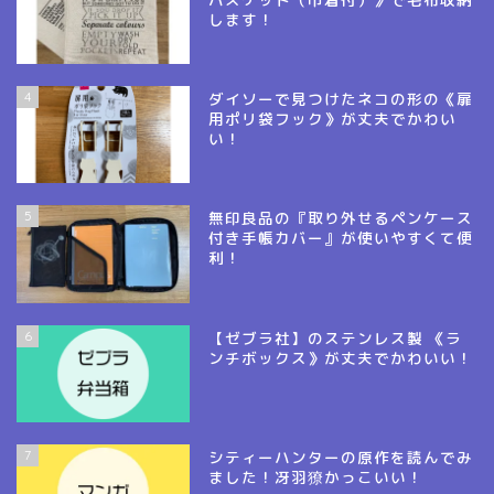
します！
4
ダイソーで見つけたネコの形の《扉
用ポリ袋フック》が丈夫でかわい
い！
5
無印良品の『取り外せるペンケース
付き手帳カバー』が使いやすくて便
利！
6
【ゼブラ社】のステンレス製 《ラ
ンチボックス》が丈夫でかわいい！
7
シティーハンターの原作を読んでみ
ました！冴羽獠かっこいい！