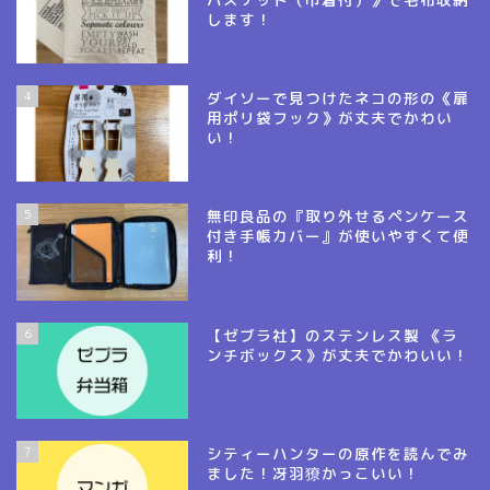
します！
4
ダイソーで見つけたネコの形の《扉
用ポリ袋フック》が丈夫でかわい
い！
5
無印良品の『取り外せるペンケース
付き手帳カバー』が使いやすくて便
利！
6
【ゼブラ社】のステンレス製 《ラ
ンチボックス》が丈夫でかわいい！
7
シティーハンターの原作を読んでみ
ました！冴羽獠かっこいい！