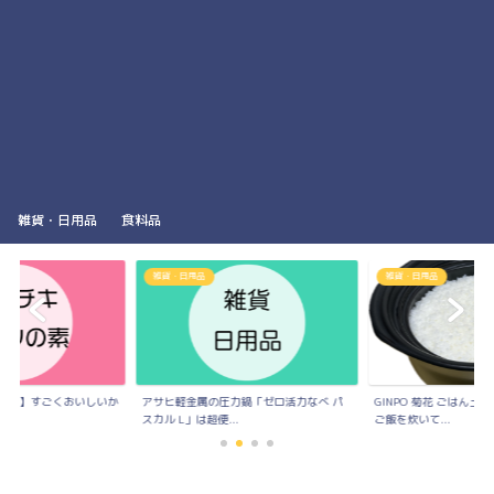
雑貨・日用品
食料品
雑貨・日用品
雑貨・日用品
の素】すごくおいしいか
アサヒ軽金属の圧力鍋「ゼロ活力なべ パ
GINPO 菊花 ごはん
..
スカル L」は超便...
ご飯を炊いて...