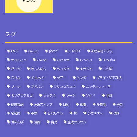
タグ
DVD
Gokuri
peach
U-NEXT
お絵描きアプリ
かりんとう
ごみ袋
さわやか
しっとり
すっぱい
ぴーち
みじん切り
もっちり
イラスト
ゴミ箱
スリム
チョッパー
ツアー
トンボ
ブライトSTRONG
ブーツ
プチパン
プリンセスなべ
ムンディファーマ
モノグラフゼロ
ラックス
ラージ
ワイド
亜鉛
健康食品
免疫力アップ
口紅
和風
多機能
子供
宅配便
手帳
替消しゴム
杖
歩きやすい
洗剤
湯たんぽ
漫画
育児
血液サラサラ