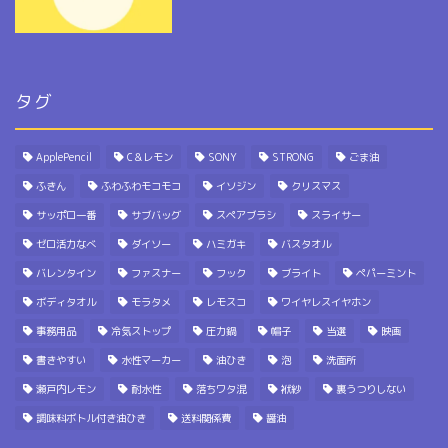
タグ
ApplePencil
C＆レモン
SONY
STRONG
ごま油
ふきん
ふわふわモコモコ
イソジン
クリスマス
サッポロ一番
サブバッグ
スペアブラシ
スライサー
ゼロ活力なべ
ダイソー
ハミガキ
バスタオル
バレンタイン
ファスナー
フック
ブライト
ペパーミント
ボディタオル
モラタメ
レモスコ
ワイヤレスイヤホン
事務用品
冷気ストップ
圧力鍋
帽子
当選
映画
書きやすい
水性マーカー
油ひき
泡
洗面所
瀬戸内レモン
耐水性
落ちワタ混
袱紗
裏うつりしない
調味料ボトル付き油ひき
送料関係費
醤油