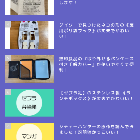
します！
4
ダイソーで見つけたネコの形の《扉
用ポリ袋フック》が丈夫でかわい
い！
5
無印良品の『取り外せるペンケース
付き手帳カバー』が使いやすくて便
利！
6
【ゼブラ社】のステンレス製 《ラ
ンチボックス》が丈夫でかわいい！
7
シティーハンターの原作を読んでみ
ました！冴羽獠かっこいい！