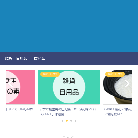
雑貨・日用品
食料品
雑貨・日用品
雑貨・日用品
の素】すごくおいしいか
アサヒ軽金属の圧力鍋「ゼロ活力なべ パ
GINPO 菊花 ごはん
..
スカル L」は超便...
ご飯を炊いて...
― TAG ―