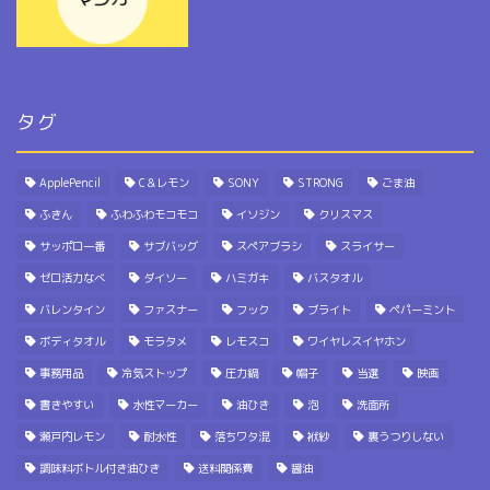
タグ
ApplePencil
C＆レモン
SONY
STRONG
ごま油
ふきん
ふわふわモコモコ
イソジン
クリスマス
サッポロ一番
サブバッグ
スペアブラシ
スライサー
ゼロ活力なべ
ダイソー
ハミガキ
バスタオル
バレンタイン
ファスナー
フック
ブライト
ペパーミント
ボディタオル
モラタメ
レモスコ
ワイヤレスイヤホン
事務用品
冷気ストップ
圧力鍋
帽子
当選
映画
書きやすい
水性マーカー
油ひき
泡
洗面所
瀬戸内レモン
耐水性
落ちワタ混
袱紗
裏うつりしない
調味料ボトル付き油ひき
送料関係費
醤油