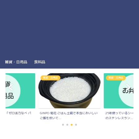
雑貨・日用品
食料品
雑貨・日用品
雑貨・日用品
力鍋「ゼロ活力なべ パ
GINPO 菊花 ごはん土鍋で本当においしい
25年使っているシーガ
.
ご飯を炊いて...
のステンレスラン...