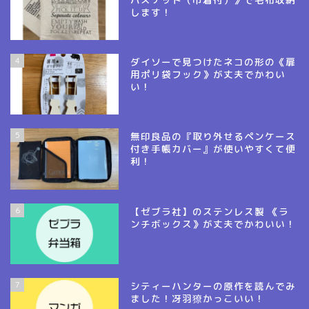
します！
4
ダイソーで見つけたネコの形の《扉
用ポリ袋フック》が丈夫でかわい
い！
5
無印良品の『取り外せるペンケース
付き手帳カバー』が使いやすくて便
利！
6
【ゼブラ社】のステンレス製 《ラ
ンチボックス》が丈夫でかわいい！
7
シティーハンターの原作を読んでみ
ました！冴羽獠かっこいい！