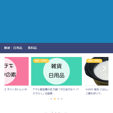
雑貨・日用品
食料品
雑貨・日用品
雑貨・日用品
の素】すごくおいしいか
アサヒ軽金属の圧力鍋「ゼロ活力なべ パ
GINPO 菊花 ごはん
..
スカル L」は超便...
ご飯を炊いて...
― TAG ―