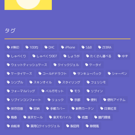
タグ
#無印
100均
DHC
iPhone
S&B
ZEBRA
しゃべくり
しゃべくり007
しょうが
たくさん運べる
ゆず
ウェットティッシュケース
クイックジェル
ケータイ
ケータイケース
コールドドラフト
サンキューパック
シャーペン
シンプル
スキンオイル
スタイリング
フェリシモ
フォーマルバッグ
ベルガモット
モラ
リブイン
リブインコンフォート
リュック
京都
便利
便利アイテム
保存容器
収納
手帳カバー
断熱カーテン
日東紅茶
梅春
楽天セール
楽天モバイル
祇園
腸内環境
自転車
薬用Qクイックジェル
製図用
隙間風