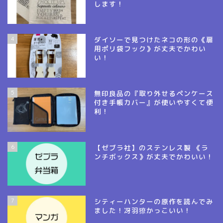
します！
4
ダイソーで見つけたネコの形の《扉
用ポリ袋フック》が丈夫でかわい
い！
5
無印良品の『取り外せるペンケース
付き手帳カバー』が使いやすくて便
利！
6
【ゼブラ社】のステンレス製 《ラ
ンチボックス》が丈夫でかわいい！
7
シティーハンターの原作を読んでみ
ました！冴羽獠かっこいい！