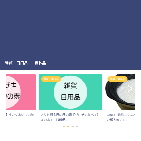
雑貨・日用品
食料品
雑貨・日用品
雑貨・日用品
の素】すごくおいしいか
アサヒ軽金属の圧力鍋「ゼロ活力なべ パ
GINPO 菊花 ごはん
..
スカル L」は超便...
ご飯を炊いて...