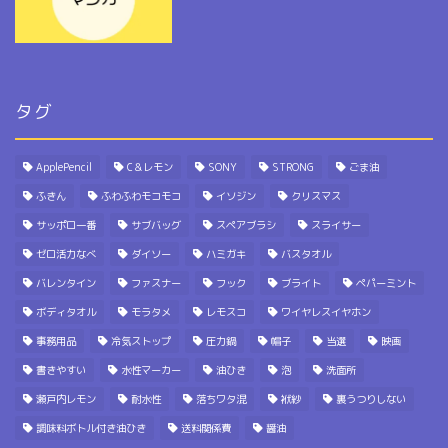
タグ
ApplePencil
C＆レモン
SONY
STRONG
ごま油
ふきん
ふわふわモコモコ
イソジン
クリスマス
サッポロ一番
サブバッグ
スペアブラシ
スライサー
ゼロ活力なべ
ダイソー
ハミガキ
バスタオル
バレンタイン
ファスナー
フック
ブライト
ペパーミント
ボディタオル
モラタメ
レモスコ
ワイヤレスイヤホン
事務用品
冷気ストップ
圧力鍋
帽子
当選
映画
書きやすい
水性マーカー
油ひき
泡
洗面所
瀬戸内レモン
耐水性
落ちワタ混
袱紗
裏うつりしない
調味料ボトル付き油ひき
送料関係費
醤油