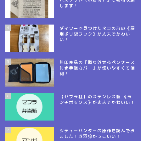
します！
4
ダイソーで見つけたネコの形の《扉
用ポリ袋フック》が丈夫でかわい
い！
5
無印良品の『取り外せるペンケース
付き手帳カバー』が使いやすくて便
利！
6
【ゼブラ社】のステンレス製 《ラ
ンチボックス》が丈夫でかわいい！
7
シティーハンターの原作を読んでみ
ました！冴羽獠かっこいい！